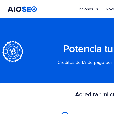
Funciones
Nov
AIOSEO
El mejor plugin y kit de herramientas SEO para WordPress
Potencia tu
Créditos de IA de pago por 
Acreditar mi 