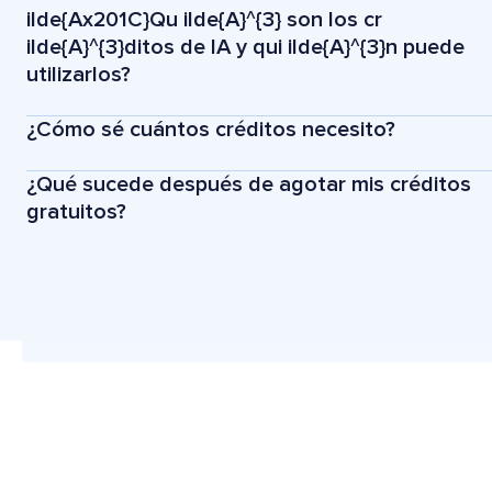
ilde{Ax201C}Qu ilde{A}^{3} son los cr
ilde{A}^{3}ditos de IA y qui ilde{A}^{3}n puede
utilizarlos?
¿Cómo sé cuántos créditos necesito?
¿Qué sucede después de agotar mis créditos
gratuitos?