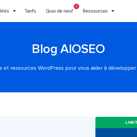
1
lités
Tarifs
Quoi de neuf
Ressources
Blog AIOSEO
es et ressources WordPress pour vous aider à développer