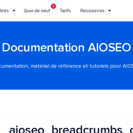
1
lités
Quoi de neuf
Tarifs
Ressources
Documentation AIOSEO
umentation, matériel de référence et tutoriels pour AI
aioseo_breadcrumbs_