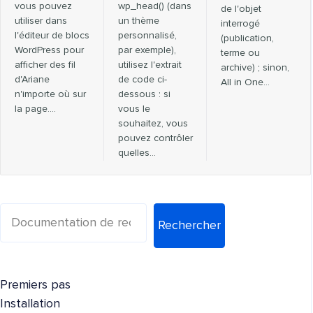
vous pouvez
wp_head() (dans
de l'objet
utiliser dans
un thème
interrogé
l'éditeur de blocs
personnalisé,
(publication,
WordPress pour
par exemple),
terme ou
afficher des fil
utilisez l'extrait
archive) ; sinon,
d'Ariane
de code ci-
All in One…
n'importe où sur
dessous : si
la page.…
vous le
souhaitez, vous
pouvez contrôler
quelles…
Rechercher
Premiers pas
Installation