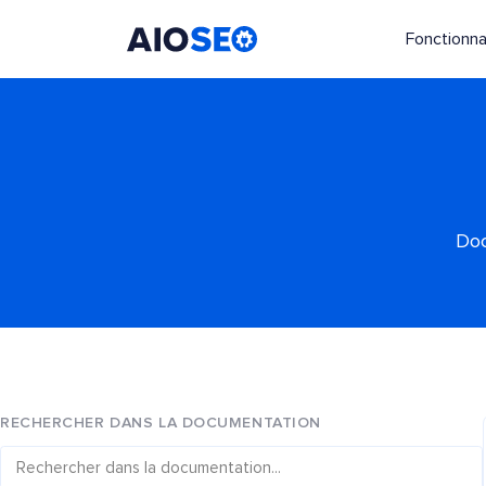
Fonctionna
AIOSEO
Le meilleur plugin et toolkit SEO pour WordPress
Doc
RECHERCHER DANS LA DOCUMENTATION