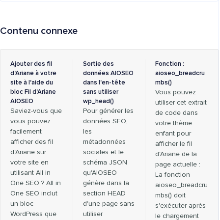
Contenu connexe
Ajouter des fil
Sortie des
Fonction :
d'Ariane à votre
données AIOSEO
aioseo_breadcru
site à l'aide du
dans l'en-tête
mbs()
bloc Fil d'Ariane
sans utiliser
Vous pouvez
AIOSEO
wp_head()
utiliser cet extrait
Saviez-vous que
Pour générer les
de code dans
vous pouvez
données SEO,
votre thème
facilement
les
enfant pour
afficher des fil
métadonnées
afficher le fil
d'Ariane sur
sociales et le
d'Ariane de la
votre site en
schéma JSON
page actuelle :
utilisant All in
qu'AIOSEO
La fonction
One SEO ? All in
génère dans la
aioseo_breadcru
One SEO inclut
section HEAD
mbs() doit
un bloc
d'une page sans
s'exécuter après
WordPress que
utiliser
le chargement