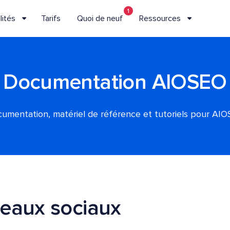
1
lités
Tarifs
Quoi de neuf
Ressources
Documentation AIOSEO
umentation, matériel de référence et tutoriels pour AI
eaux sociaux