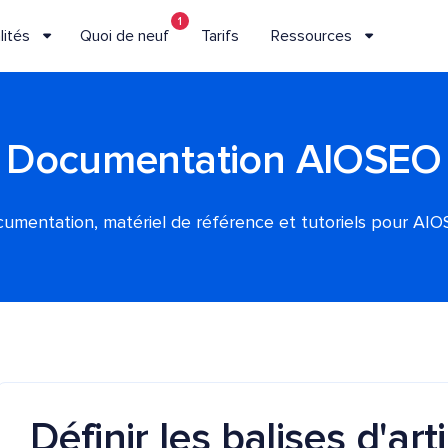
1
lités
Quoi de neuf
Tarifs
Ressources
Documentation AIOSEO
umentation, matériel de référence et tutoriels pour AI
Définir les balises d'art