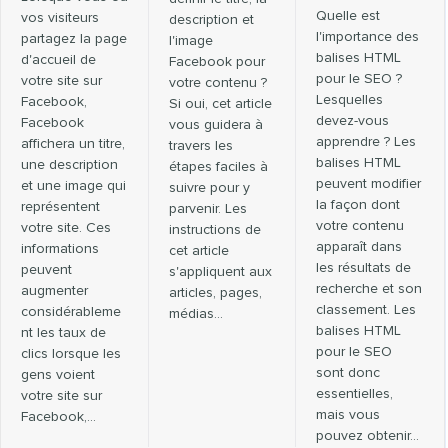
Quelle est
vos visiteurs
description et
l'importance des
partagez la page
l'image
balises HTML
d'accueil de
Facebook pour
pour le SEO ?
votre site sur
votre contenu ?
Lesquelles
Facebook,
Si oui, cet article
devez-vous
Facebook
vous guidera à
apprendre ? Les
affichera un titre,
travers les
balises HTML
une description
étapes faciles à
peuvent modifier
et une image qui
suivre pour y
la façon dont
représentent
parvenir. Les
votre contenu
votre site. Ces
instructions de
apparaît dans
informations
cet article
les résultats de
peuvent
s'appliquent aux
recherche et son
augmenter
articles, pages,
classement. Les
considérableme
médias…
balises HTML
nt les taux de
pour le SEO
clics lorsque les
sont donc
gens voient
essentielles,
votre site sur
mais vous
Facebook,…
pouvez obtenir…