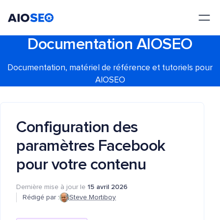
AIOSEO
Le meilleur plugin et toolkit SEO pour WordPress
Documentation AIOSEO
Documentation, matériel de référence et tutoriels pour
AIOSEO
Configuration des
paramètres Facebook
pour votre contenu
Dernière mise à jour le
15 avril 2026
Rédigé par :
Steve Mortiboy