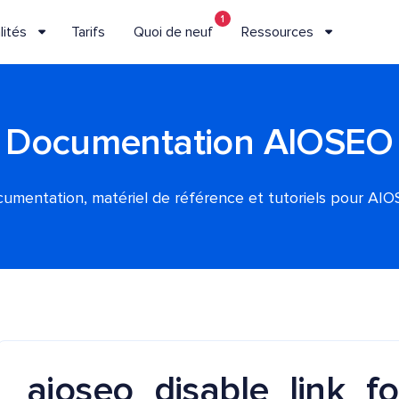
1
lités
Tarifs
Quoi de neuf
Ressources
Documentation AIOSEO
umentation, matériel de référence et tutoriels pour AI
aioseo_disable_link_f