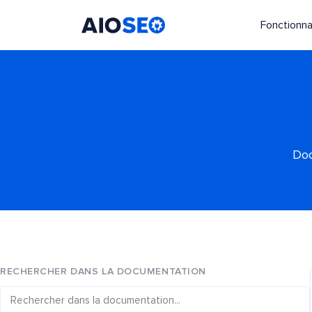
Fonctionna
AIOSEO
Le meilleur plugin et toolkit SEO pour WordPress
Doc
RECHERCHER DANS LA DOCUMENTATION