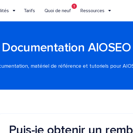
1
lités
Tarifs
Quoi de neuf
Ressources
Documentation AIOSEO
umentation, matériel de référence et tutoriels pour AI
Puis-je obtenir un re