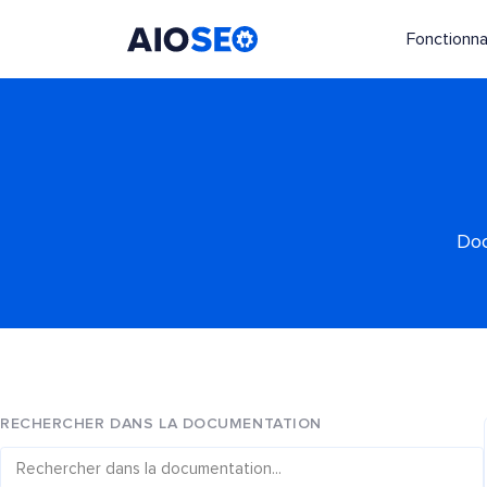
Fonctionna
AIOSEO
Le meilleur plugin et toolkit SEO pour WordPress
Doc
RECHERCHER DANS LA DOCUMENTATION