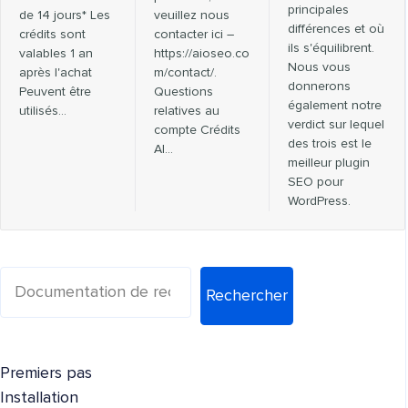
principales
de 14 jours* Les
veuillez nous
différences et où
crédits sont
contacter ici –
ils s'équilibrent.
valables 1 an
https://aioseo.co
Nous vous
après l'achat
m/contact/.
donnerons
Peuvent être
Questions
également notre
utilisés…
relatives au
verdict sur lequel
compte Crédits
des trois est le
AI…
meilleur plugin
SEO pour
WordPress.
Rechercher
Premiers pas
Installation