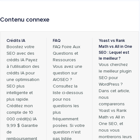
Contenu connexe
Crédits IA
FAQ
Yoast vs Rank
Boostez votre
FAQ Foire Aux
Math vs All in One
SEO : Lequel est
SEO avec des
Questions et
le meilleur ?
crédits IA Payez
Ressources
Vous cherchez
à l'utilisation des
Vous avez une
le meilleur plugin
crédits IA pour
question sur
SEO pour
une optimisation
AIOSEO ?
WordPress ?
SEO plus
Consultez la
Dans cet article,
intelligente et
liste ci-dessous
nous
plus rapide.
pour nos
comparerons
Créditez mon
questions les
Yoast vs Rank
compte de 10
plus
Math vs All in
000 crédit(s) IA
fréquemment
One SEO, et
9,99 $ Garantie
posées. Si votre
nous vous
de
question n'est
montrerons leurs
remboursement
pas listée,