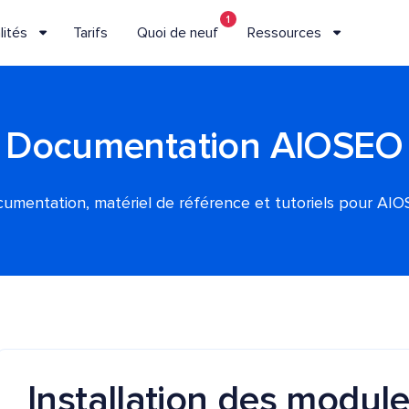
1
lités
Tarifs
Quoi de neuf
Ressources
Documentation AIOSEO
umentation, matériel de référence et tutoriels pour AI
Installation des modul