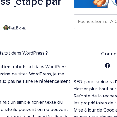
ss [étape par
r :
Ben Rojas
ts.txt dans WordPress ?
Connec
fichiers robots.txt dans WordPress.
zaine de sites WordPress, je me
faux pas ne ruine le référencement
SEO pour cabinets d
classer plus haut su
Refonte de la recher
 fait un simple fichier texte qui
les propriétaires de s
re site ils peuvent ou ne peuvent
Mise à jour de Google
j'ai appris que la modification de