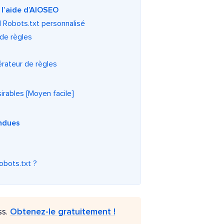
 l’aide d’AIOSEO
rd Robots.txt personnalisé
 de règles
érateur de règles
irables [Moyen facile]
ondues
robots.txt ?
ss.
Obtenez-le gratuitement !