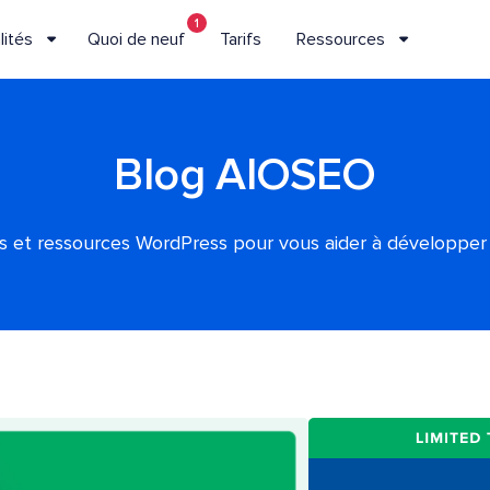
1
lités
Quoi de neuf
Tarifs
Ressources
Blog AIOSEO
es et ressources WordPress pour vous aider à développer