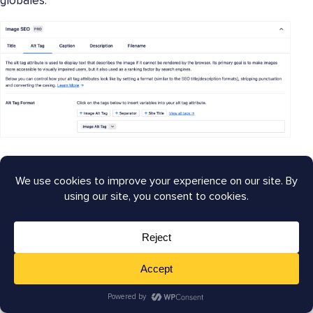
globales.
Vous vous souvenez de ces balises intelligentes dont
j'ai parlé plus tôt lors de la rédaction des titres SEO et
des méta-descriptions ?
Eh bien, vous pouvez
utiliser ces balises dynamiques
pour automatiser également votre SEO d'images
.
Vous pouvez personnaliser vos balises intelligentes
pour :