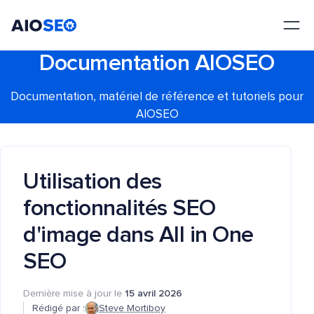
AIOSEO
Le meilleur plugin et toolkit SEO pour WordPress
Documentation AIOSEO
Documentation, matériel de référence et tutoriels pour
AIOSEO
Utilisation des
fonctionnalités SEO
d'image dans All in One
SEO
Dernière mise à jour le
15 avril 2026
Rédigé par :
Steve Mortiboy