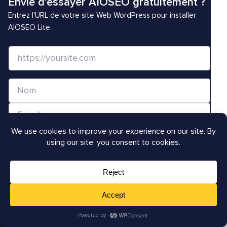
Envie d'essayer AIOSEO gratuitement ?
Entrez l'URL de votre site Web WordPress pour installer
AIOSEO Lite.
S
i
t
N
e
o
W
E
m
e
-
*
b
m
/
a
Obtenez All in One SEO dès maintenant
U
i
(gratuit)
R
l
L
*
*