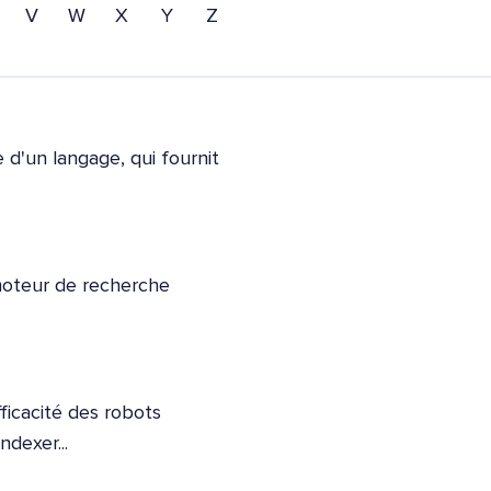
V
W
X
Y
Z
d'un langage, qui fournit
moteur de recherche
fficacité des robots
dexer...