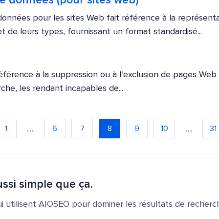
e données (pour sites web)
onnées pour les sites Web fait référence à la représenta
t de leurs types, fournissant un format standardisé...
référence à la suppression ou à l'exclusion de pages Web
he, les rendant incapables de...
…
…
1
6
7
8
9
10
31
ssi simple que ça.
ui utilisent AIOSEO pour dominer les résultats de recherch