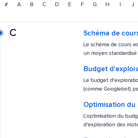
#
A
B
C
D
E
F
G
H
I
J
C
Schéma de cour
Le schéma de cours es
un moyen standardisé d
Budget d'explor
Le budget d'explorati
(comme Googlebot) peut
Optimisation du 
L'optimisation du budge
d'exploration des mot