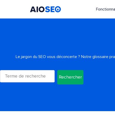
Fonctionna
AIOSEO
Le meilleur plugin et toolkit SEO pour WordPress
Le jargon du SEO vous déconcerte ? Notre glossaire prati
Rechercher