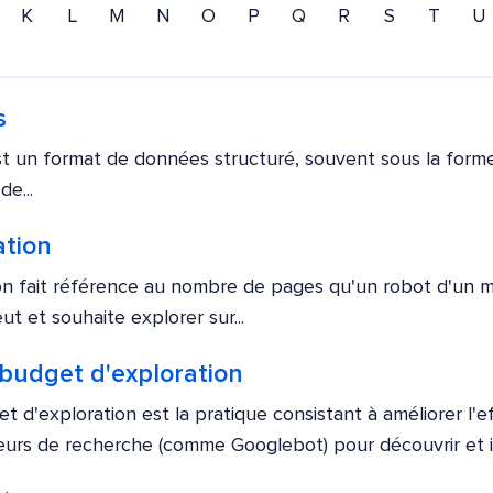
K
L
M
N
O
P
Q
R
S
T
U
s
t un format de données structuré, souvent sous la forme 
e...
ation
on fait référence au nombre de pages qu'un robot d'un 
 et souhaite explorer sur...
budget d'exploration
t d'exploration est la pratique consistant à améliorer l'e
eurs de recherche (comme Googlebot) pour découvrir et in