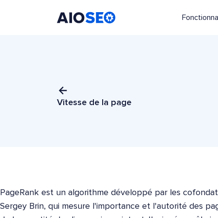
Fonctionna
AIOSEO
Le meilleur plugin et toolkit SEO pour WordPress
Vitesse de la page
PageRank est un algorithme développé par les cofondat
Sergey Brin, qui mesure l'importance et l'autorité des pa