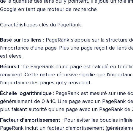
de la quantité des liens qui y pointent. Il a joué un rôle i
Google en tant que moteur de recherche.
Caractéristiques clés du PageRank :
Basé sur les liens :
PageRank s'appuie sur la structure d
l'importance d'une page. Plus une page reçoit de liens 
est élevé.
Récursif
: Le PageRank d'une page est calculé en fonct
renvoient. Cette nature récursive signifie que l'importan
l'importance des pages qui y renvoient.
Échelle logarithmique
: PageRank est mesuré sur une éche
généralement de 0 à 10. Une page avec un PageRank de 
plus faisant autorité qu'une page avec un PageRank de 
Facteur d'amortissement
: Pour éviter les boucles infini
PageRank inclut un facteur d'amortissement (générale