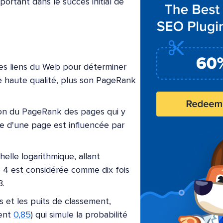
mportant dans le succès initial de
es liens du Web pour déterminer
de haute qualité, plus son PageRank
ion du PageRank des pages qui y
ce d'une page est influencée par
lle logarithmique, allant
4 est considérée comme dix fois
3.
es et les puits de classement,
ment
0,85
) qui simule la probabilité