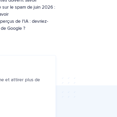
ites doivent savoir
 sur le spam de juin 2026 :
voir
erçus de l'IA : devriez-
e de Google ?
e et attirer plus de