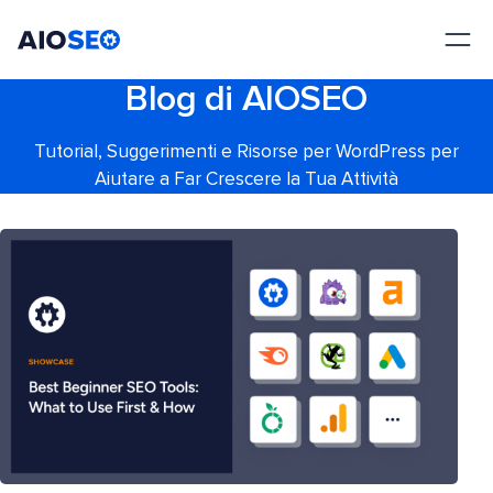
AIOSEO
Il Miglior Plugin e Toolkit SEO per WordPress
Blog di AIOSEO
Tutorial, Suggerimenti e Risorse per WordPress per
Aiutare a Far Crescere la Tua Attività