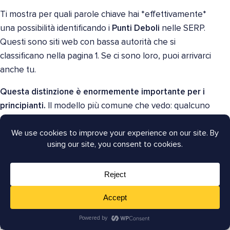
Ti mostra per quali parole chiave hai *effettivamente*
una possibilità identificando i
Punti Deboli
nelle SERP.
Questi sono siti web con bassa autorità che si
classificano nella pagina 1. Se ci sono loro, puoi arrivarci
anche tu.
Questa distinzione è enormemente importante per i
principianti.
Il modello più comune che vedo: qualcuno
fa ricerca di parole chiave, punta a termini competitivi
ad alto volume, pubblica 10 post, ottiene zero risultati e
conclude che la SEO non funziona. Funziona. Hanno
semplicemente iniziato dalla parte sbagliata della curva
di difficoltà.
👉 Cosa Fare Prima
Inserisci il tuo argomento principale nello strumento