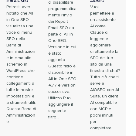
e di AIOSEO
AIOSEO
di disabilitare
Potresti aver
Vuoi
programmatica
notato che All
permettere a
mente l'invio
in One SEO
un assistente
dei Report
visualizza una
AI come
Email SEO da
voce di menu
Claude di
parte di All in
SEO nella
leggere e
One SEO.
Barra di
aggiornare
Versione in cui
Amministrazion
direttamente la
è stato
e in cima allo
SEO del tuo
aggiunto
schermo in
sito da una
Questo filtro è
WordPress che
finestra di chat?
disponibile in
contiene
Tutto ciò che ti
All in One SEO
collegamenti a
serve è
4.7.7 e versioni
tutte le nostre
AIOSEO con AI
successive.
impostazioni e
Suite, un client
Utilizzo Puoi
a strumenti utili.
AI compatibile
aggiungere il
Questa Barra di
con MCP e
seguente
Amministrazion
pochi minuti
filtro…
e…
per
completare...