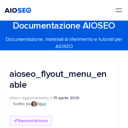
AIOSEO
Il Miglior Plugin e Toolkit SEO per WordPress
Documentazione AIOSEO
Documentazione, materiali di riferimento e tutorial per
AIOSEO
aioseo_flyout_menu_en
able
Ultimo aggiornamento il
15 aprile 2026
Scritto da:
Filipe
Riassumi Articolo