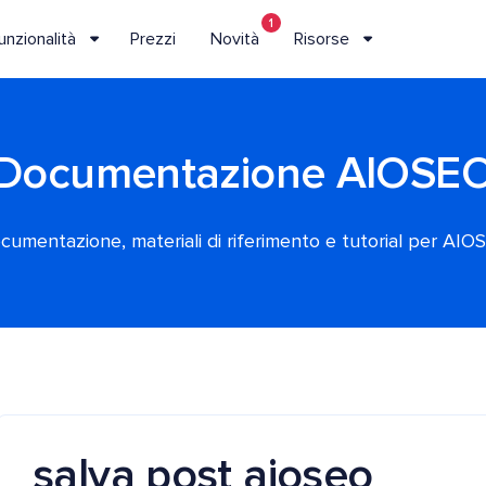
1
unzionalità
Prezzi
Novità
Risorse
Documentazione AIOSE
cumentazione, materiali di riferimento e tutorial per AIO
salva post aioseo