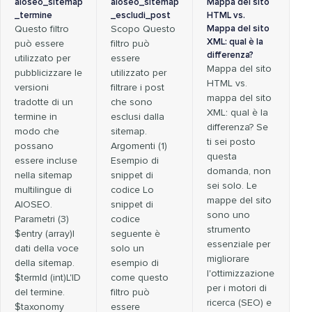
aioseo_sitemap
aioseo_sitemap
Mappa del sito
_termine
_escludi_post
HTML vs.
Questo filtro
Scopo Questo
Mappa del sito
XML: qual è la
può essere
filtro può
differenza?
utilizzato per
essere
Mappa del sito
pubblicizzare le
utilizzato per
HTML vs.
versioni
filtrare i post
mappa del sito
tradotte di un
che sono
XML: qual è la
termine in
esclusi dalla
differenza? Se
modo che
sitemap.
ti sei posto
possano
Argomenti (1)
questa
essere incluse
Esempio di
domanda, non
nella sitemap
snippet di
sei solo. Le
multilingue di
codice Lo
mappe del sito
AIOSEO.
snippet di
sono uno
Parametri (3)
codice
strumento
$entry (array)I
seguente è
essenziale per
dati della voce
solo un
migliorare
della sitemap.
esempio di
l'ottimizzazione
$termId (int)L'ID
come questo
per i motori di
del termine.
filtro può
ricerca (SEO) e
$taxonomy
essere