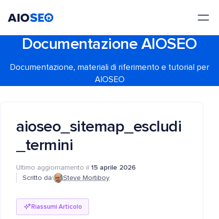
AIOSEO
Il Miglior Plugin e Toolkit SEO per WordPress
Documentazione AIOSEO
Documentazione, materiali di riferimento e tutorial per
AIOSEO
aioseo_sitemap_escludi
_termini
Ultimo aggiornamento il
15 aprile 2026
Scritto da:
Steve Mortiboy
Riassumi Articolo