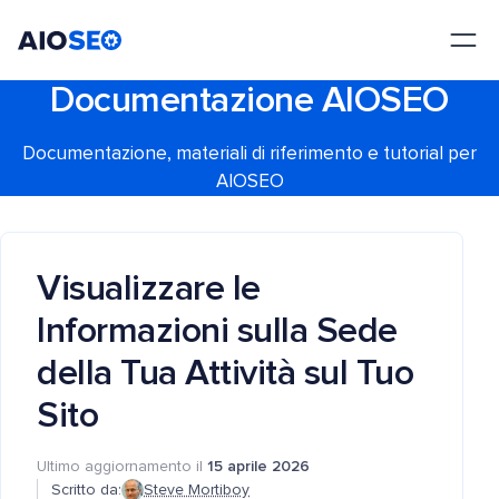
AIOSEO
Il Miglior Plugin e Toolkit SEO per WordPress
Documentazione AIOSEO
Documentazione, materiali di riferimento e tutorial per
AIOSEO
Visualizzare le
Informazioni sulla Sede
della Tua Attività sul Tuo
Sito
Ultimo aggiornamento il
15 aprile 2026
Scritto da:
Steve Mortiboy