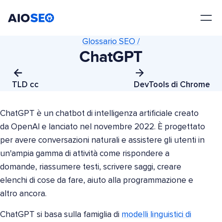
AIOSEO
Il Miglior Plugin e Toolkit SEO per WordPress
Glossario SEO /
ChatGPT
TLD cc
DevTools di Chrome
ChatGPT è un chatbot di intelligenza artificiale creato
da OpenAI e lanciato nel novembre 2022. È progettato
per avere conversazioni naturali e assistere gli utenti in
un'ampia gamma di attività come rispondere a
domande, riassumere testi, scrivere saggi, creare
elenchi di cose da fare, aiuto alla programmazione e
altro ancora.
ChatGPT si basa sulla famiglia di
modelli linguistici di