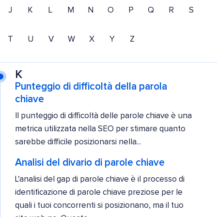
J
K
L
M
N
O
P
Q
R
S
T
U
V
W
X
Y
Z
K
Punteggio di difficoltà della parola
chiave
Il punteggio di difficoltà delle parole chiave è una
metrica utilizzata nella SEO per stimare quanto
sarebbe difficile posizionarsi nella...
Analisi del divario di parole chiave
L'analisi del gap di parole chiave è il processo di
identificazione di parole chiave preziose per le
quali i tuoi concorrenti si posizionano, ma il tuo