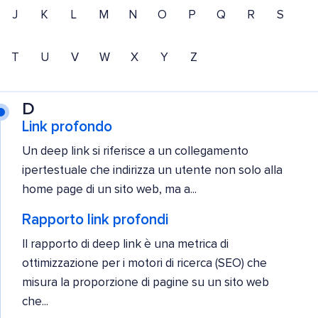
J
K
L
M
N
O
P
Q
R
S
T
U
V
W
X
Y
Z
D
Link profondo
Un deep link si riferisce a un collegamento
ipertestuale che indirizza un utente non solo alla
home page di un sito web, ma a...
Rapporto link profondi
Il rapporto di deep link è una metrica di
ottimizzazione per i motori di ricerca (SEO) che
misura la proporzione di pagine su un sito web
che...