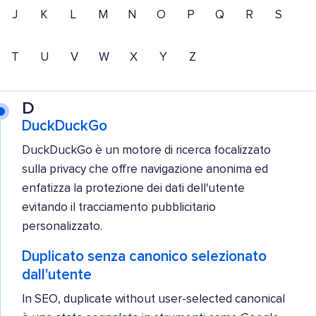
J
K
L
M
N
O
P
Q
R
S
T
U
V
W
X
Y
Z
D
DuckDuckGo
DuckDuckGo è un motore di ricerca focalizzato
sulla privacy che offre navigazione anonima ed
enfatizza la protezione dei dati dell'utente
evitando il tracciamento pubblicitario
personalizzato.
Duplicato senza canonico selezionato
dall'utente
In SEO, duplicate without user-selected canonical