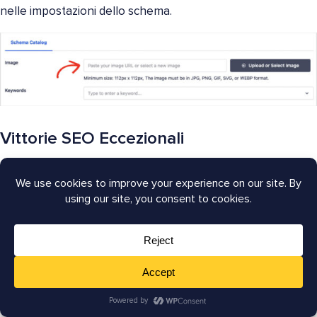
nelle impostazioni dello schema.
Vittorie SEO Eccezionali
Prima di concludere, c'è una tecnica aggiuntiva che vale la
pena evidenziare su redarcelectronics.com:
1. Hanno creato una pagina 404 personalizzata.
Gli
errori 404
, o errori di pagina non trovata, si verificano
quando una pagina non esiste più. Ciò può accadere
quando il contenuto viene eliminato o spostato e non è