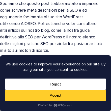
Speriamo che questo post ti abbia aiutato a imparare
come scrivere meta descrizioni per la SEO e ad
aggiungerle facilmente al tuo sito WordPress
utilizzando AIOSEO. Potresti anche voler consultare
altri articoli sul nostro blog, come la nostra guida
definitiva alla SEO per WordPress o il nostro elenco
delle migliori pratiche SEO per aiutarti a posizionarti più
in alto sui motori di ricerca.
Dovresti anche salvare questa checklist SEO on-page
per riferimento futuro e consultare la nostra gamma
dei migliori strumenti SEO on-page. Se stai cercando di
migliorare la tua strategia di link interni, abbiamo anche
raccomandazioni per i migliori plugin per link interni.
Questi strumenti ti aiutano a risparmiare tempo sui link
interni e ad aumentare la scoperta dei contenuti.