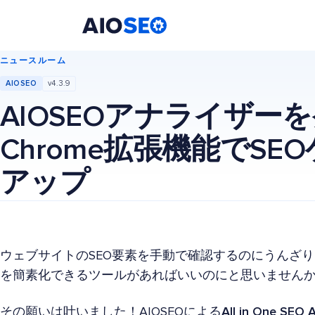
AIOSEO
最高のWordPress SEOプラグインとツールキット
ニュースルーム
AIOSEO
v4.3.9
AIOSEOアナライザー
Chrome拡張機能でS
アップ
ウェブサイトのSEO要素を手動で確認するのにうんざり
を簡素化できるツールがあればいいのにと思いません
その願いは叶いました！AIOSEOによる
All in One SEO 