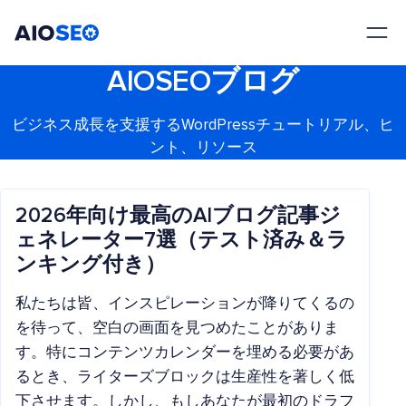
AIOSEO
最高のWordPress SEOプラグインとツールキット
AIOSEOブログ
ビジネス成長を支援するWordPressチュートリアル、ヒ
ント、リソース
2026年向け最高のAIブログ記事ジ
ェネレーター7選（テスト済み＆ラ
ンキング付き）
私たちは皆、インスピレーションが降りてくるの
を待って、空白の画面を見つめたことがありま
す。特にコンテンツカレンダーを埋める必要があ
るとき、ライターズブロックは生産性を著しく低
下させます。しかし、もしあなたが最初のドラフ