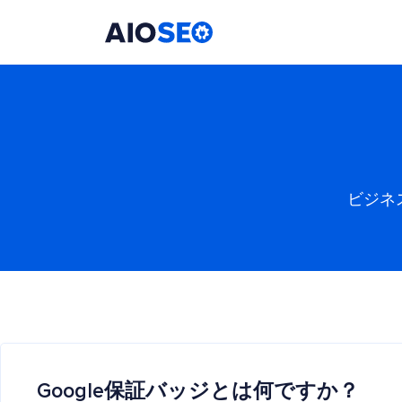
AIOSEO
最高のWordPress SEOプラグインとツールキット
ビジネ
Google保証バッジとは何ですか？