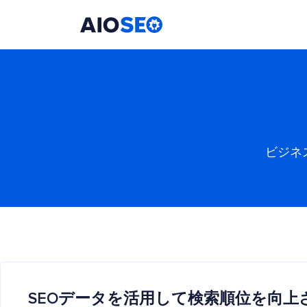
AIOSEO
最高のWordPress SEOプラグインとツールキット
ビジネ
SEOデータを活用して検索順位を向上