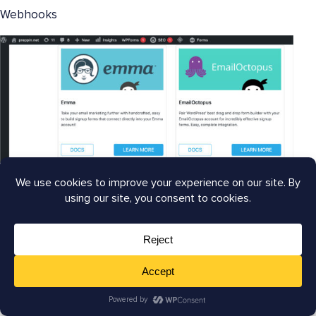
Webhooks
Ao abrir o Ninja Forms no WordPress, você verá
uma lista rolável de add-ons e integrações como
estas.
Integração de formulário de e-mail
:
Emma
EmailOctopus