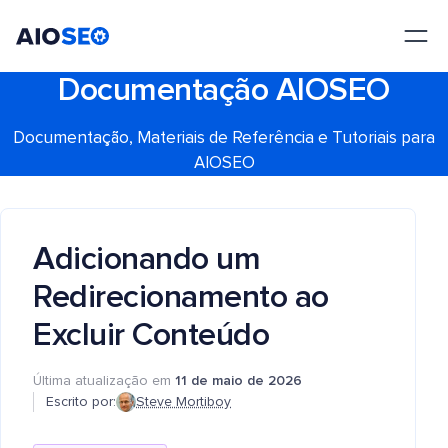
AIOSEO
O Melhor Plugin e Kit de Ferramentas de SEO para WordPress
Documentação AIOSEO
Documentação, Materiais de Referência e Tutoriais para
AIOSEO
Adicionando um
Redirecionamento ao
Excluir Conteúdo
Última atualização em
11 de maio de 2026
Escrito por:
Steve Mortiboy