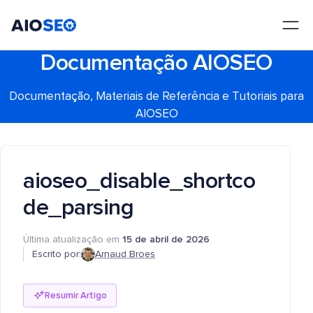
AIOSEO
O Melhor Plugin e Kit de Ferramentas de SEO para WordPress
Documentação AIOSEO
Documentação, Materiais de Referência e Tutoriais para
AIOSEO
aioseo_disable_shortco
de_parsing
Última atualização em
15 de abril de 2026
Escrito por:
Arnaud Broes
Resumir Artigo