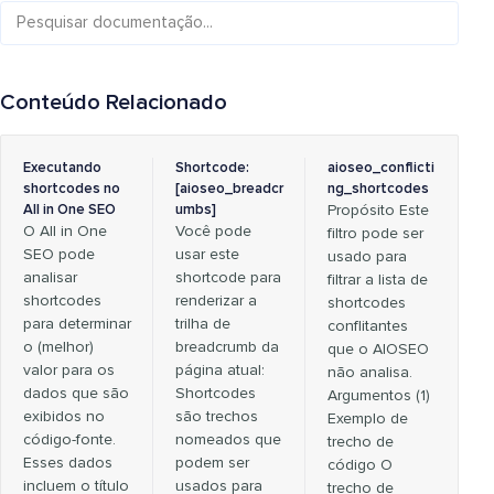
Conteúdo Relacionado
Executando
Shortcode:
aioseo_conflicti
shortcodes no
[aioseo_breadcr
ng_shortcodes
All in One SEO
umbs]
Propósito Este
O All in One
Você pode
filtro pode ser
SEO pode
usar este
usado para
analisar
shortcode para
filtrar a lista de
shortcodes
renderizar a
shortcodes
para determinar
trilha de
conflitantes
o (melhor)
breadcrumb da
que o AIOSEO
valor para os
página atual:
não analisa.
dados que são
Shortcodes
Argumentos (1)
exibidos no
são trechos
Exemplo de
código-fonte.
nomeados que
trecho de
Esses dados
podem ser
código O
incluem o título
usados para
trecho de