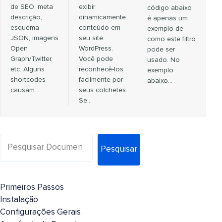
de SEO, meta
exibir
código abaixo
descrição,
dinamicamente
é apenas um
esquema
conteúdo em
exemplo de
JSON, imagens
seu site
como este filtro
Open
WordPress.
pode ser
Graph/Twitter,
Você pode
usado. No
etc. Alguns
reconhecê-los
exemplo
shortcodes
facilmente por
abaixo…
causam…
seus colchetes.
Se…
Pesquisar
Primeiros Passos
Instalação
Configurações Gerais