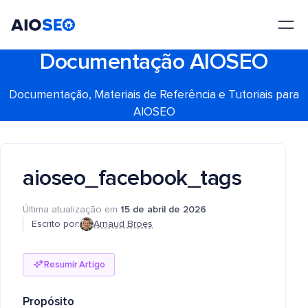
AIOSEO
O Melhor Plugin e Kit de Ferramentas de SEO para WordPress
Documentação AIOSEO
Documentação, Materiais de Referência e Tutoriais para
AIOSEO
aioseo_facebook_tags
Última atualização em
15 de abril de 2026
Escrito por:
Arnaud Broes
Resumir Artigo
Propósito