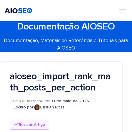
AIOSEO
O Melhor Plugin e Kit de Ferramentas de SEO para WordPress
Documentação AIOSEO
Documentação, Materiais de Referência e Tutoriais para
AIOSEO
aioseo_import_rank_ma
th_posts_per_action
Última atualização em
11 de maio de 2026
Escrito por:
Cristian Rossi
Resumir Artigo