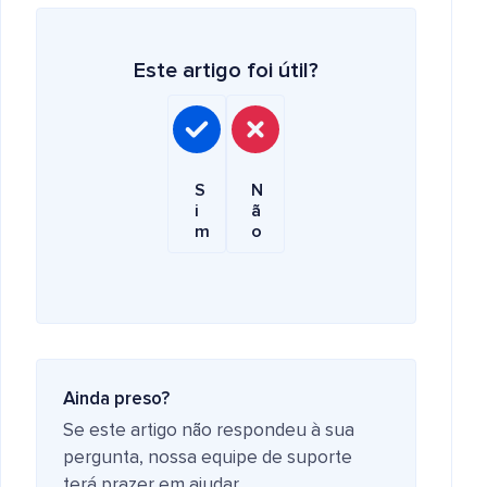
Este artigo foi útil?
S
N
i
ã
m
o
Ainda preso?
Se este artigo não respondeu à sua
pergunta, nossa equipe de suporte
terá prazer em ajudar.