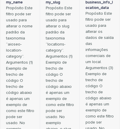
my_name
my_slug
business_info_l
Propósito Este
Propósito Este
ocation_data
Propósito Este
filtro pode ser
filtro pode ser
filtro pode ser
usado para
usado para
usado para
alterar o nome
alterar o slug
alterar os
padrão da
padrão da
dados de saída
taxonomia
taxonomia
das
“aioseo-
“locations-
informações
location-
category”.
comerciais de
category”.
Argumentos (1)
um local.
Argumentos (1)
Exemplo de
Argumentos (3)
Exemplo de
trecho de
Exemplo de
trecho de
código O
trecho de
código O
trecho de
código O
trecho de
código abaixo
trecho de
código abaixo
é apenas um
código abaixo
é apenas um
exemplo de
é apenas um
exemplo de
como este filtro
exemplo de
como este filtro
pode ser
como este filtro
pode ser
usado. No
pode ser
usado. No
exemplo
usado. No
exemplo
abaixo, o slug