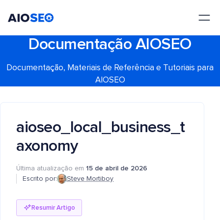
AIOSEO
O Melhor Plugin e Kit de Ferramentas de SEO para WordPress
Documentação AIOSEO
Documentação, Materiais de Referência e Tutoriais para
AIOSEO
aioseo_local_business_t
axonomy
Última atualização em
15 de abril de 2026
Escrito por:
Steve Mortiboy
Resumir Artigo