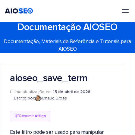
AIOSEO
O Melhor Plugin e Kit de Ferramentas de SEO para WordPress
Documentação AIOSEO
Documentação, Materiais de Referência e Tutoriais para
AIOSEO
aioseo_save_term
Última atualização em
15 de abril de 2026
Escrito por:
Arnaud Broes
Resumir Artigo
Este filtro pode ser usado para manipular