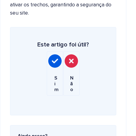
ativar os trechos, garantindo a segurança do
seu site.
Este artigo foi útil?
S
N
i
ã
m
o