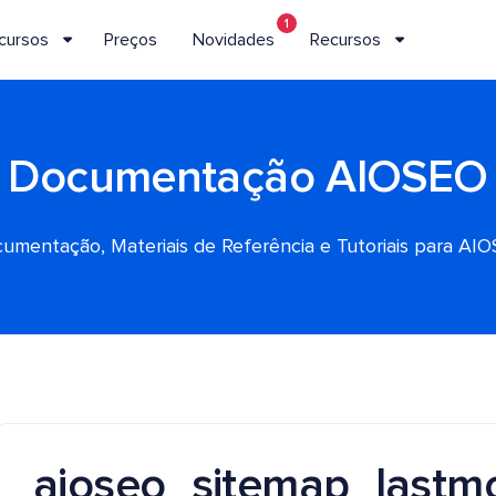
1
cursos
Preços
Novidades
Recursos
Documentação AIOSEO
umentação, Materiais de Referência e Tutoriais para AI
aioseo_sitemap_lastm