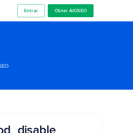
Entrar
Obter AIOSEO
OSEO
od_disable