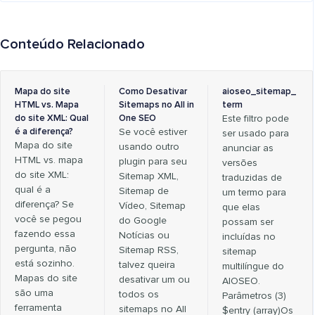
Conteúdo Relacionado
Mapa do site
Como Desativar
aioseo_sitemap_
HTML vs. Mapa
Sitemaps no All in
term
do site XML: Qual
One SEO
Este filtro pode
é a diferença?
Se você estiver
ser usado para
Mapa do site
usando outro
anunciar as
HTML vs. mapa
plugin para seu
versões
do site XML:
Sitemap XML,
traduzidas de
qual é a
Sitemap de
um termo para
diferença? Se
Vídeo, Sitemap
que elas
você se pegou
do Google
possam ser
fazendo essa
Notícias ou
incluídas no
pergunta, não
Sitemap RSS,
sitemap
está sozinho.
talvez queira
multilíngue do
Mapas do site
desativar um ou
AIOSEO.
são uma
todos os
Parâmetros (3)
ferramenta
sitemaps no All
$entry (array)Os