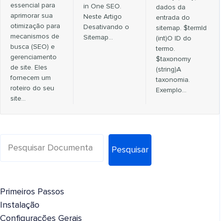
essencial para
in One SEO.
dados da
aprimorar sua
Neste Artigo
entrada do
otimização para
Desativando o
sitemap. $termId
mecanismos de
Sitemap…
(int)O ID do
busca (SEO) e
termo.
gerenciamento
$taxonomy
de site. Eles
(string)A
fornecem um
taxonomia.
roteiro do seu
Exemplo…
site...
Pesquisar
Primeiros Passos
Instalação
Configurações Gerais