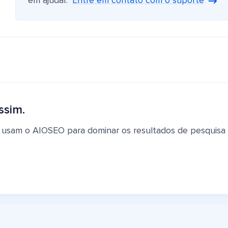
em ajudar.
Entre em contato com o suporte
ssim.
 usam o AIOSEO para dominar os resultados de pesquisa e 