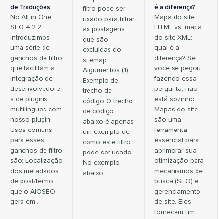
de Traduções
é a diferença?
filtro pode ser
No All in One
Mapa do site
usado para filtrar
SEO 4.2.2,
HTML vs. mapa
as postagens
introduzimos
do site XML:
que são
uma série de
qual é a
excluídas do
ganchos de filtro
diferença? Se
sitemap.
que facilitam a
você se pegou
Argumentos (1)
integração de
fazendo essa
Exemplo de
desenvolvedore
pergunta, não
trecho de
s de plugins
está sozinho.
código O trecho
multilíngues com
Mapas do site
de código
nosso plugin.
são uma
abaixo é apenas
Usos comuns
ferramenta
um exemplo de
para esses
essencial para
como este filtro
ganchos de filtro
aprimorar sua
pode ser usado.
são: Localização
otimização para
No exemplo
dos metadados
mecanismos de
abaixo,…
de post/termo
busca (SEO) e
que o AIOSEO
gerenciamento
gera em…
de site. Eles
fornecem um