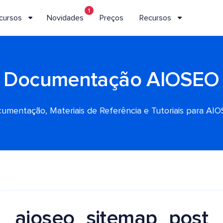
1
cursos
Novidades
Preços
Recursos
Documentação AIOSEO
umentação, Materiais de Referência e Tutoriais para AI
aioseo_sitemap_post