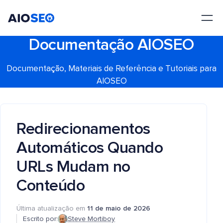
AIOSEO
O Melhor Plugin e Kit de Ferramentas de SEO para WordPress
Documentação AIOSEO
Documentação, Materiais de Referência e Tutoriais para
AIOSEO
Redirecionamentos
Automáticos Quando
URLs Mudam no
Conteúdo
Última atualização em
11 de maio de 2026
Escrito por:
Steve Mortiboy