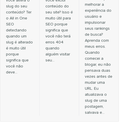
você altera o
você exclui
melhorar a
slug do seu
conteúdo do
experiência do
conteúdo? Ter
seu site? Isso é
usuário e
o All in One
muito útil para
impulsionar
SEO
SEO porque
seus rankings
detectando
significa que
de busca?
quando um
você não terá
Aprenda com
slug é alterado
erros 404
meus erros.
é muito útil
quando
Quando
porque
alguém visitar
comecei a
significa que
seu…
blogar, eu não
você não
pensava duas
deve…
vezes antes de
mudar uma
URL. Eu
atualizava o
slug de uma
postagem,
salvava e...