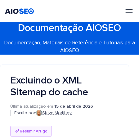
AIOSEO
O Melhor Plugin e Kit de Ferramentas de SEO para WordPress
Documentação AIOSEO
Documentação, Materiais de Referência e Tutoriais para
AIOSEO
Excluindo o XML
Sitemap do cache
Última atualização em
15 de abril de 2026
Escrito por:
Steve Mortiboy
Resumir Artigo