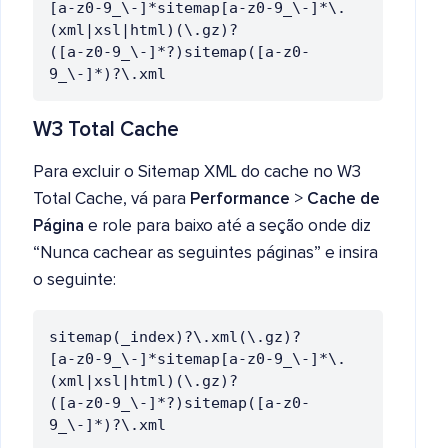
[a-z0-9_\-]*sitemap[a-z0-9_\-]*\.
(xml|xsl|html)(\.gz)?

([a-z0-9_\-]*?)sitemap([a-z0-
W3 Total Cache
Para excluir o Sitemap XML do cache no W3
Total Cache, vá para
Performance
>
Cache de
Página
e role para baixo até a seção onde diz
“Nunca cachear as seguintes páginas” e insira
o seguinte:
sitemap(_index)?\.xml(\.gz)?

[a-z0-9_\-]*sitemap[a-z0-9_\-]*\.
(xml|xsl|html)(\.gz)?

([a-z0-9_\-]*?)sitemap([a-z0-