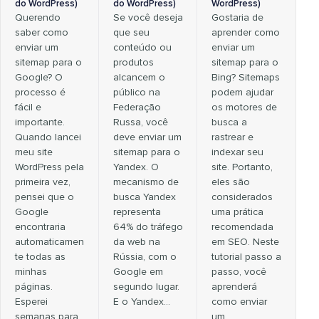
do WordPress)
do WordPress)
WordPress)
Querendo
Se você deseja
Gostaria de
saber como
que seu
aprender como
enviar um
conteúdo ou
enviar um
sitemap para o
produtos
sitemap para o
Google? O
alcancem o
Bing? Sitemaps
processo é
público na
podem ajudar
fácil e
Federação
os motores de
importante.
Russa, você
busca a
Quando lancei
deve enviar um
rastrear e
meu site
sitemap para o
indexar seu
WordPress pela
Yandex. O
site. Portanto,
primeira vez,
mecanismo de
eles são
pensei que o
busca Yandex
considerados
Google
representa
uma prática
encontraria
64% do tráfego
recomendada
automaticamen
da web na
em SEO. Neste
te todas as
Rússia, com o
tutorial passo a
minhas
Google em
passo, você
páginas.
segundo lugar.
aprenderá
Esperei
E o Yandex...
como enviar
semanas para
um…