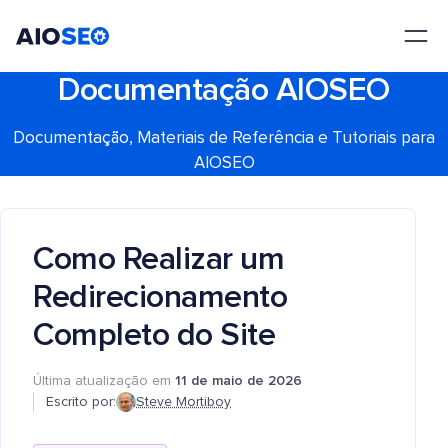
AIOSEO
O Melhor Plugin e Kit de Ferramentas de SEO para WordPress
Documentação AIOSEO
Documentação, Materiais de Referência e Tutoriais para
AIOSEO
Como Realizar um
Redirecionamento
Completo do Site
Última atualização em
11 de maio de 2026
Escrito por:
Steve Mortiboy