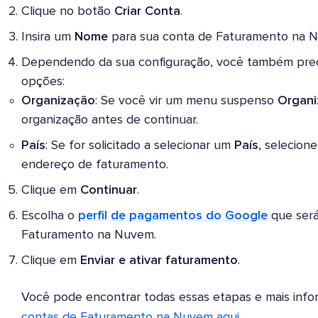
Clique no botão
Criar Conta
.
Insira um
Nome
para sua conta de Faturamento na 
Dependendo da sua configuração, você também preci
opções:
Organização
: Se você vir um menu suspenso
Organi
organização antes de continuar.
País
: Se for solicitado a selecionar um
País
, selecion
endereço de faturamento.
Clique em
Continuar
.
Escolha o
perfil de pagamentos do Google
que será
Faturamento na Nuvem.
Clique em
Enviar e ativar faturamento
.
Você pode encontrar todas essas etapas e mais inf
contas de Faturamento na Nuvem aqui
.