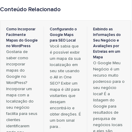
Conteúdo Relacionado
Como Incorporar
Configurando o
Exibindo as
Facilmente
Google Maps
Informações do
Mapas do Google
para SEO Local
Seu Negócio e
no WordPress
Você sabia que
Avaliações por
Gostaria de
Estrelas em um
é possível exibir
Mapa
saber como
um mapa da sua
O Google Meu
incorporar
localização em
Negócio é um
mapas do
seu site usando
recurso muito
Google no
o All in One
poderoso para o
WordPress?
SEO? Exibir um
seu negócio
Incorporar um
mapa é útil para
local! É a
mapa com a
visitantes que
listagem do
localização do
desejam
Google para
seu negócio
encontrá-lo e
resultados de
facilita para seus
obter direções. É
pesquisa de
clientes
um bom sinal
negócios locais
identificarem
para…
e eles são