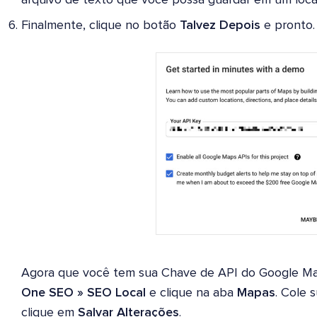
arquivo de texto que você possa guardar em um local
Finalmente, clique no botão
Talvez Depois
e pronto.
Agora que você tem sua Chave de API do Google Map
One SEO » SEO Local
e clique na aba
Mapas
. Cole
clique em
Salvar Alterações
.