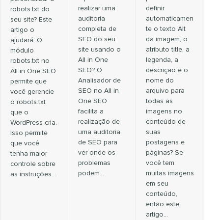
realizar uma
definir
robots.txt do
auditoria
automaticamen
seu site? Este
completa de
te o texto Alt
artigo o
SEO do seu
da imagem, o
ajudará. O
site usando o
atributo title, a
módulo
All in One
legenda, a
robots.txt no
SEO? O
descrição e o
All in One SEO
Analisador de
nome do
permite que
SEO no All in
arquivo para
você gerencie
One SEO
todas as
o robots.txt
facilita a
imagens no
que o
realização de
conteúdo de
WordPress cria.
uma auditoria
suas
Isso permite
de SEO para
postagens e
que você
ver onde os
páginas? Se
tenha maior
problemas
você tem
controle sobre
podem…
muitas imagens
as instruções…
em seu
conteúdo,
então este
artigo…