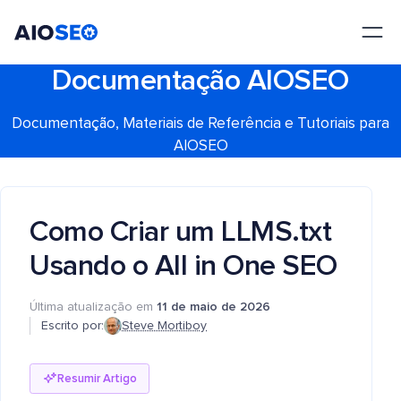
AIOSEO
O Melhor Plugin e Kit de Ferramentas de SEO para WordPress
Documentação AIOSEO
Documentação, Materiais de Referência e Tutoriais para
AIOSEO
Como Criar um LLMS.txt
Usando o All in One SEO
Última atualização em
11 de maio de 2026
Escrito por:
Steve Mortiboy
Resumir Artigo