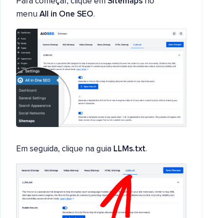
Para começar, clique em
Sitemaps
no
menu
All in One SEO
.
Em seguida, clique na guia
LLMs.txt
.