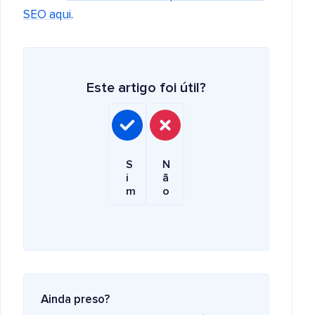
SEO aqui
.
Este artigo foi útil?
S
N
i
ã
m
o
Ainda preso?