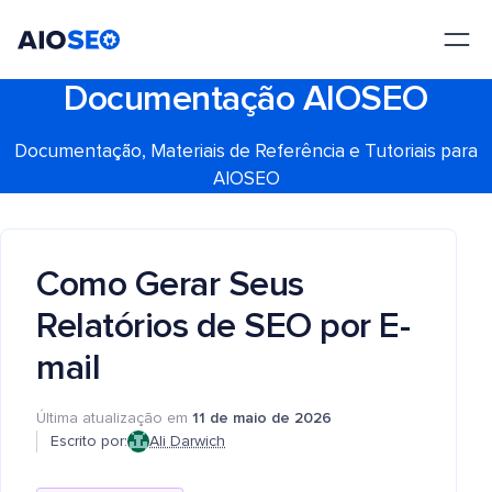
AIOSEO
O Melhor Plugin e Kit de Ferramentas de SEO para WordPress
Documentação AIOSEO
Documentação, Materiais de Referência e Tutoriais para
AIOSEO
Como Gerar Seus
Relatórios de SEO por E-
mail
Última atualização em
11 de maio de 2026
Escrito por:
Ali Darwich