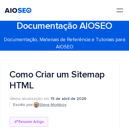
AIOSEO
O Melhor Plugin e Kit de Ferramentas de SEO para WordPress
Documentação AIOSEO
Documentação, Materiais de Referência e Tutoriais para
AIOSEO
Como Criar um Sitemap
HTML
Última atualização em
15 de abril de 2026
Escrito por:
Steve Mortiboy
Resumir Artigo