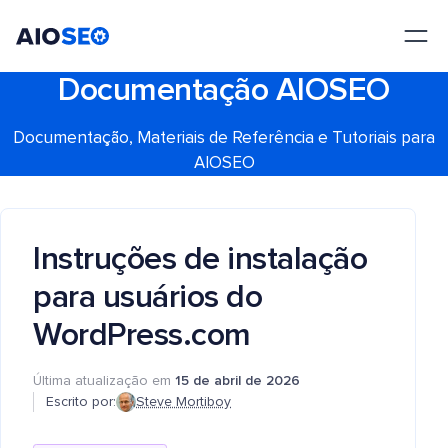
AIOSEO
O Melhor Plugin e Kit de Ferramentas de SEO para WordPress
Documentação AIOSEO
Documentação, Materiais de Referência e Tutoriais para
AIOSEO
Instruções de instalação
para usuários do
WordPress.com
Última atualização em
15 de abril de 2026
Escrito por:
Steve Mortiboy