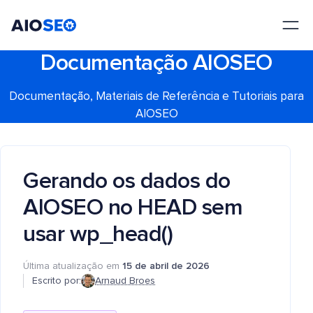
AIOSEO
O Melhor Plugin e Kit de Ferramentas de SEO para WordPress
Documentação AIOSEO
Documentação, Materiais de Referência e Tutoriais para
AIOSEO
Gerando os dados do
AIOSEO no HEAD sem
usar wp_head()
Última atualização em
15 de abril de 2026
Escrito por:
Arnaud Broes