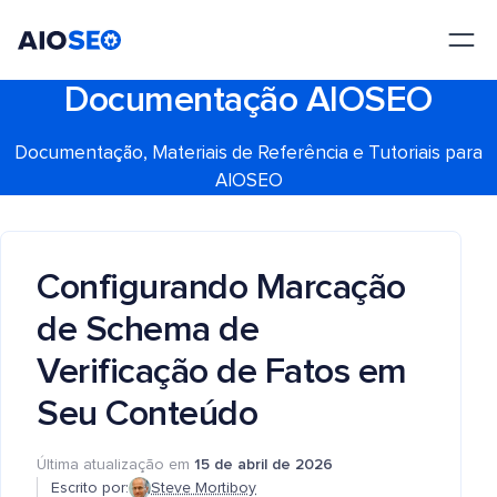
AIOSEO
O Melhor Plugin e Kit de Ferramentas de SEO para WordPress
Documentação AIOSEO
Documentação, Materiais de Referência e Tutoriais para
AIOSEO
Configurando Marcação
de Schema de
Verificação de Fatos em
Seu Conteúdo
Última atualização em
15 de abril de 2026
Escrito por:
Steve Mortiboy