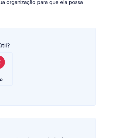
sua organização para que ela possa
til?
o